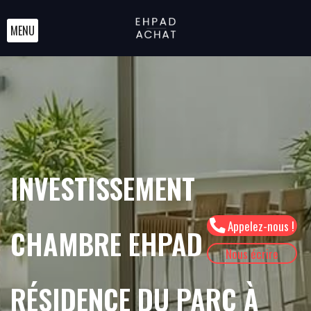
MENU
INVESTISSEMENT
Appelez-nous !
CHAMBRE EHPAD
Nous écrire
RÉSIDENCE DU PARC À