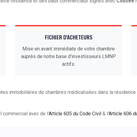
e cette résidence et des baux commerciaux signés avec
Colisee
n
FICHIER D'ACHETEURS
Mise en avant immédiate de votre chambre
auprès de notre base d'investisseurs LMNP
actifs.
tes immobilières de chambres médicalisées dans la résidence V
ail commercial avec de l'
Article 605 du Code Civil
& l'
Article 606 d