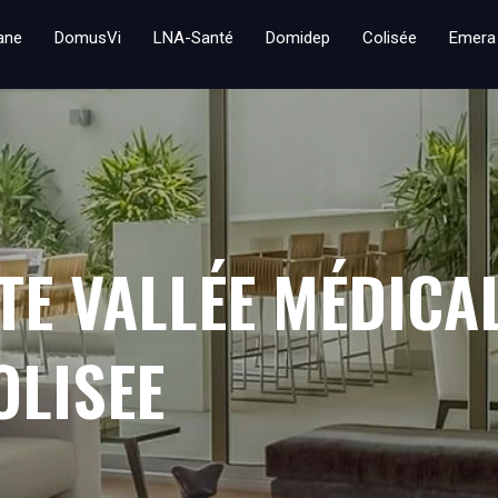
iane
DomusVi
LNA-Santé
Domidep
Colisée
Emera
TE VALLÉE MÉDICA
OLISEE