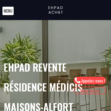
MENU
EHPAD REVENTE
Appelez-nous !
RÉSIDENCE MÉDICIS
Nous écrire
MAISONS-ALFORT