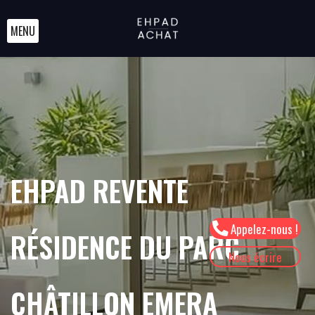
MENU
EHPAD REVENTE
Appelez-nous !
RÉSIDENCE DU PARC
Nous écrire
CHÂTILLON EMERA