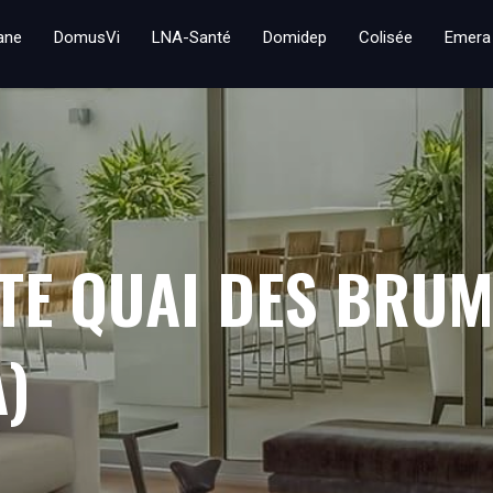
iane
DomusVi
LNA-Santé
Domidep
Colisée
Emera
TE QUAI DES BRU
)