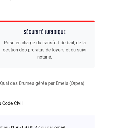
SÉCURITÉ JURIDIQUE
Prise en charge du transfert de bail, de la
gestion des proratas de loyers et du suivi
notarié.
 Quai des Brumes gérée par Emeis (Orpea)
u Code Civil
.
nt au
01 85 09 00 37
ou par
email
.