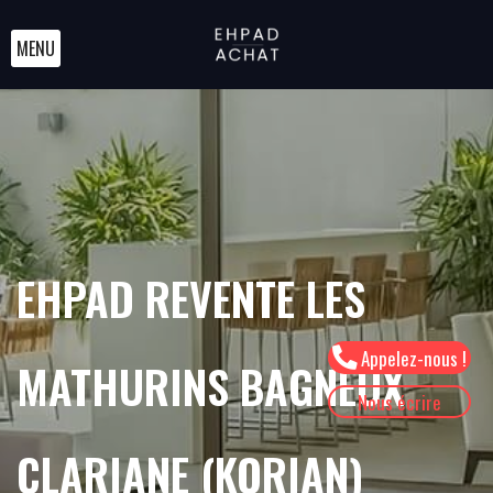
MENU
EHPAD REVENTE LES
Appelez-nous !
MATHURINS BAGNEUX
Nous écrire
CLARIANE (KORIAN)