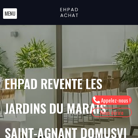
MENU
EHPAD REVENTE LES
Appelez-nous !
JARDINS DU MARAIS
Nous écrire
SAINT-AGNANT DOMUSVI