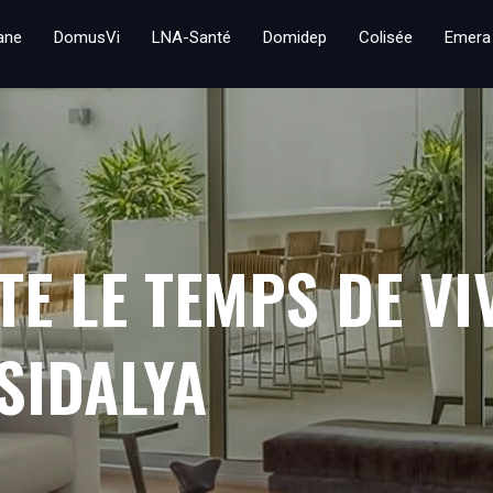
iane
DomusVi
LNA-Santé
Domidep
Colisée
Emera
E LE TEMPS DE VI
SIDALYA