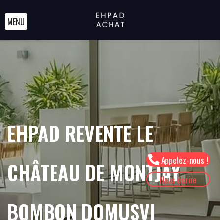
MENU
EHPAD REVENTE LE
Appelez-nous !
CHÂTEAU DE MONTJAY
Nous écrire
BOMBON DOMUSVI