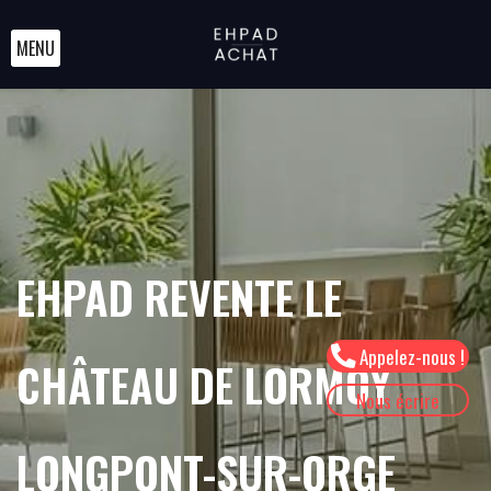
MENU
EHPAD REVENTE LE
Appelez-nous !
CHÂTEAU DE LORMOY
Nous écrire
LONGPONT-SUR-ORGE