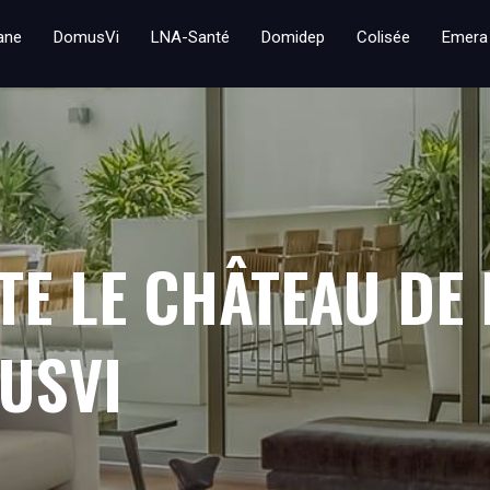
iane
DomusVi
LNA-Santé
Domidep
Colisée
Emera
TE LE CHÂTEAU DE
USVI