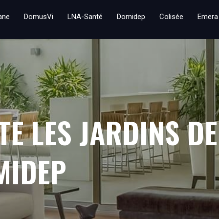
iane
DomusVi
LNA-Santé
Domidep
Colisée
Emera
TE LES JARDINS D
MIDEP