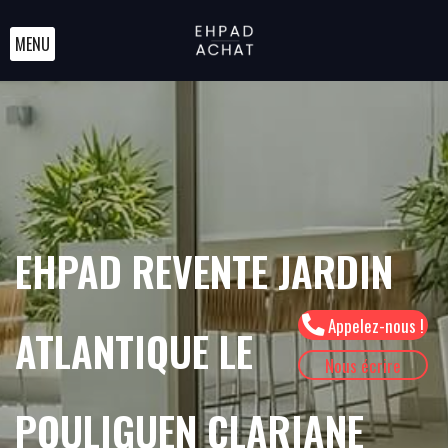
MENU
EHPAD REVENTE JARDIN
Appelez-nous !
ATLANTIQUE LE
Nous écrire
POULIGUEN CLARIANE