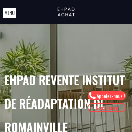
MENU
EHPAD REVENTE INSTITUT
Appelez-nous !
DE RÉADAPTATION DE
Nous écrire
ROMAINVILLE