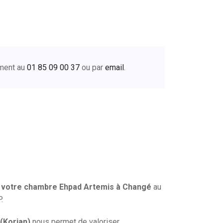
ement au
01 85 09 00 37
ou par
email
.
 votre chambre Ehpad Artemis à Changé
au
.
 (Korian)
nous permet de valoriser