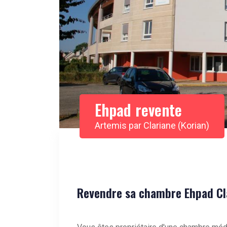
Ehpad revente
Artemis par Clariane (Korian)
Revendre sa chambre Ehpad Cl