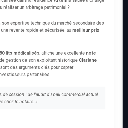
icalisée dans la résidence
Artemis
située à Changé
réaliser un arbitrage patrimonial ?
n son expertise technique du marché secondaire des
 une revente rapide et sécurisée, au
meilleur prix
80 lits médicalisés
, affiche une excellente
note
e de gestion de son exploitant historique
Clariane
 sont des arguments clés pour capter
investisseurs partenaires.
s de cession : de l'audit du bail commercial actuel
e chez le notaire. »