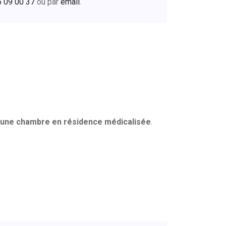
5 09 00 37
ou par
email
.
 une chambre en résidence médicalisée
.