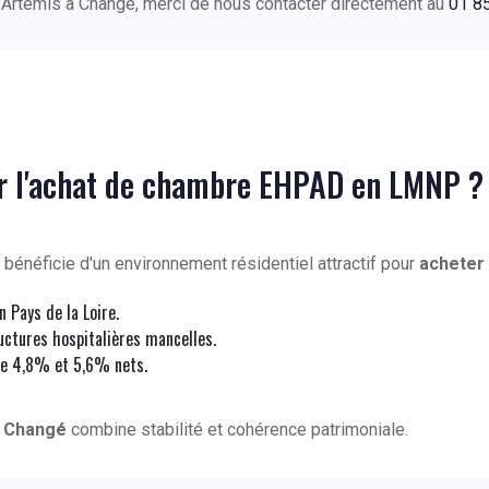
 Artemis à Changé, merci de nous contacter directement au
01 8
ur l'achat de chambre EHPAD en LMNP ?
bénéficie d'un environnement résidentiel attractif pour
acheter
 Pays de la Loire.
uctures hospitalières mancelles.
e 4,8% et 5,6% nets.
à
Changé
combine stabilité et cohérence patrimoniale.