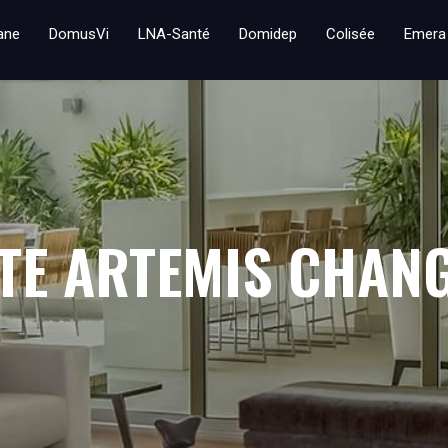
iane
DomusVi
LNA-Santé
Domidep
Colisée
Emera
TE ARTEMIS CHANG