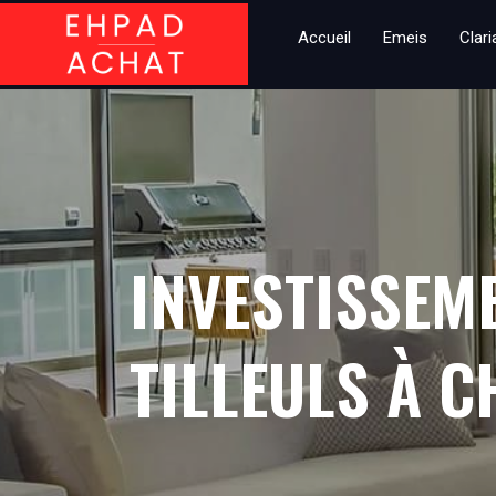
Accueil
Emeis
Clar
INVESTISSEM
TILLEULS À C