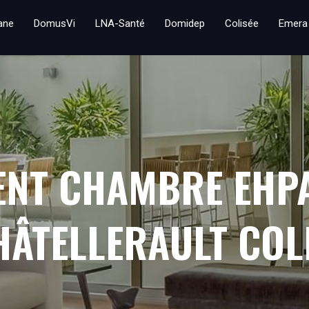
iane
DomusVi
LNA-Santé
Domidep
Colisée
Emera
ENT CHAMBRE EHP
HÂTELLERAULT COL