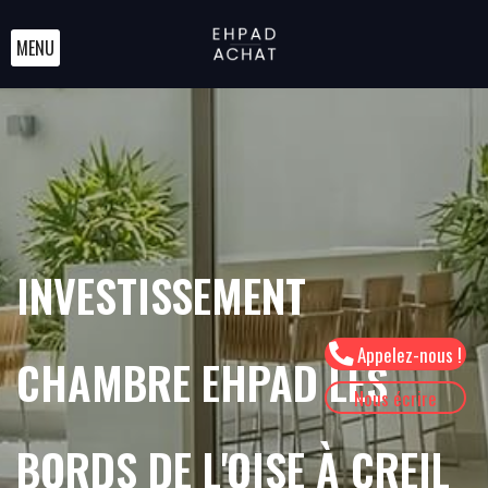
MENU
INVESTISSEMENT
Appelez-nous !
CHAMBRE EHPAD LES
Nous écrire
BORDS DE L'OISE À CREIL