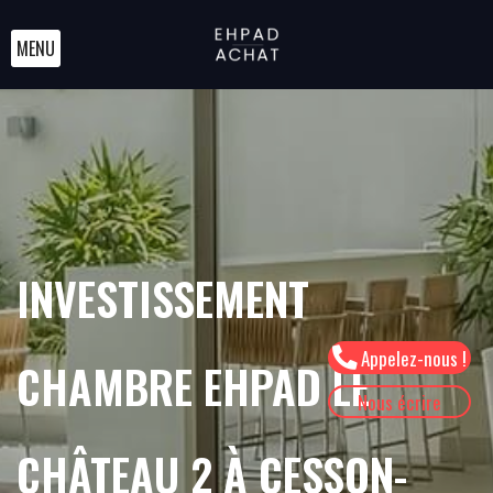
MENU
INVESTISSEMENT
Appelez-nous !
CHAMBRE EHPAD LE
Nous écrire
CHÂTEAU 2 À CESSON-