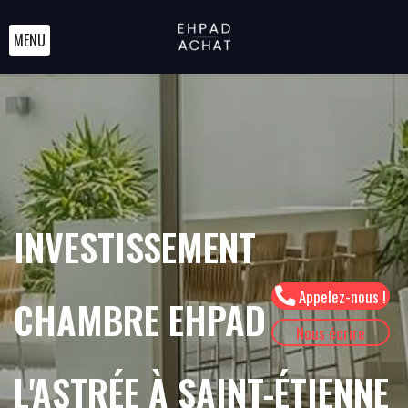
MENU
INVESTISSEMENT
Appelez-nous !
CHAMBRE EHPAD
Nous écrire
L'ASTRÉE À SAINT-ÉTIENNE