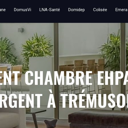
iane
DomusVi
LNA-Santé
Domidep
Colisée
Emera
ENT CHAMBRE EHP
ARGENT À TRÉMUS