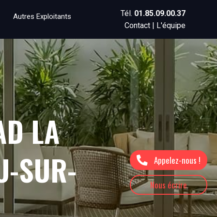
Tél.
01.85.09.00.37
Autres Exploitants
Contact
|
L'équipe
AD LA
U-SUR-
Appelez-nous !
Nous écrire