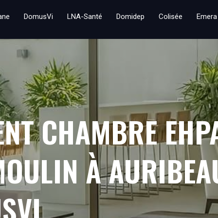
iane
DomusVi
LNA-Santé
Domidep
Colisée
Emera
ENT CHAMBRE EHP
MOULIN À AURIBEA
SVI