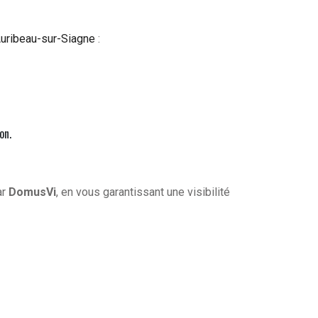
uribeau-sur-Siagne
:
on.
ar
DomusVi
, en vous garantissant une visibilité