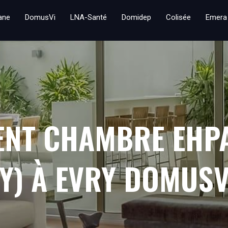
iane
DomusVi
LNA-Santé
Domidep
Colisée
Emera
ENT CHAMBRE EHP
RY) À EVRY DOMUSV