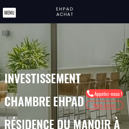
MENU
INVESTISSEMENT
Appelez-nous !
CHAMBRE EHPAD
Nous écrire
RÉSIDENCE DU MANOIR À