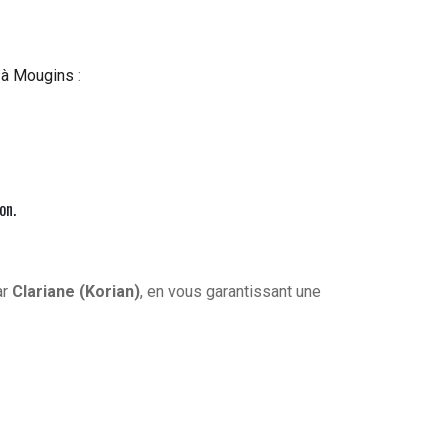
) à Mougins
:
on.
ar
Clariane (Korian)
, en vous garantissant une