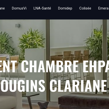
iane
DomusVi
LNA-Santé
Domidep
Colisée
Emera
ENT CHAMBRE EHP
OUGINS CLARIANE