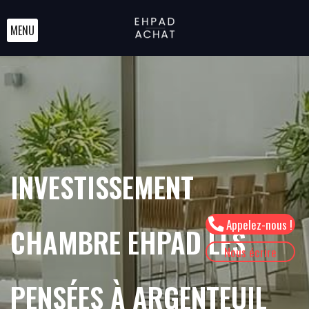
MENU
INVESTISSEMENT
Appelez-nous !
CHAMBRE EHPAD LES
Nous écrire
PENSÉES À ARGENTEUIL