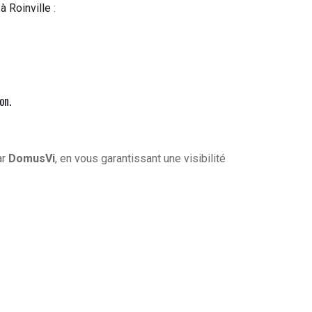
à Roinville
:
on.
ar
DomusVi
, en vous garantissant une visibilité