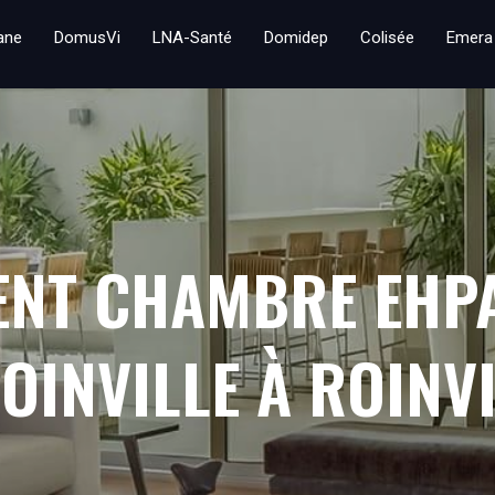
iane
DomusVi
LNA-Santé
Domidep
Colisée
Emera
ENT CHAMBRE EHP
OINVILLE À ROINV