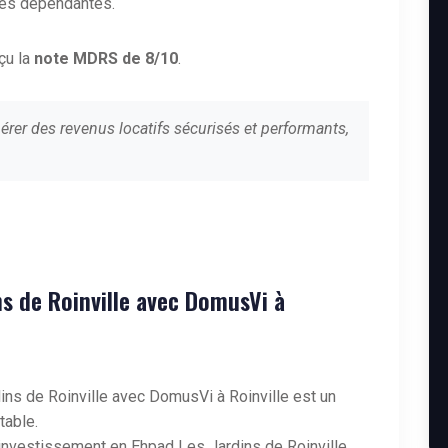
es dépendantes.
eçu la
note MDRS de 8/10
.
érer des revenus locatifs sécurisés et performants,
ns de Roinville avec DomusVi à
ns de Roinville avec DomusVi à Roinville est un
table.
n investissement en Ehpad Les Jardins de Roinville