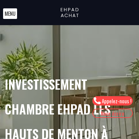
MENU
INVESTISSEMENT
Appelez-nous !
CHAMBRE EHPAD LES
Nous écrire
HAUTS DE MENTON À