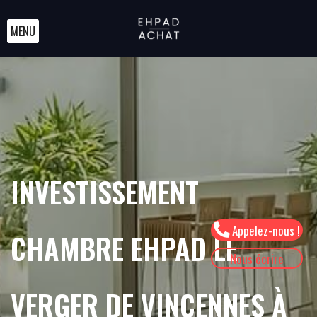
MENU
INVESTISSEMENT
Appelez-nous !
CHAMBRE EHPAD LE
Nous écrire
VERGER DE VINCENNES À