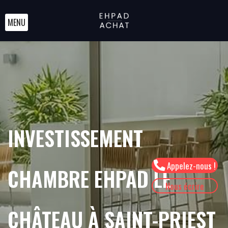
MENU
INVESTISSEMENT
Appelez-nous !
CHAMBRE EHPAD LE
Nous écrire
CHÂTEAU À SAINT-PRIEST