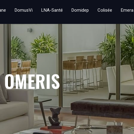
iane
DomusVi
LNA-Santé
Domidep
Colisée
Emera
 OMERIS