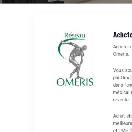
Achete
Acheter 
Omeris
.
Vous sou
par Omer
dans l'an
médicali
revente.
Achat-ehp
meilleur
et LMP (