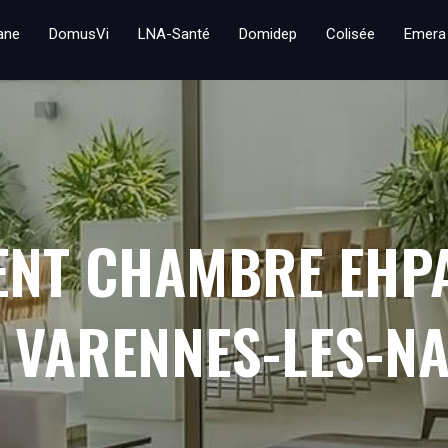
iane
DomusVi
LNA-Santé
Domidep
Colisée
Emera
ENT CHAMBRE EHP
À VARENNES-LES-N