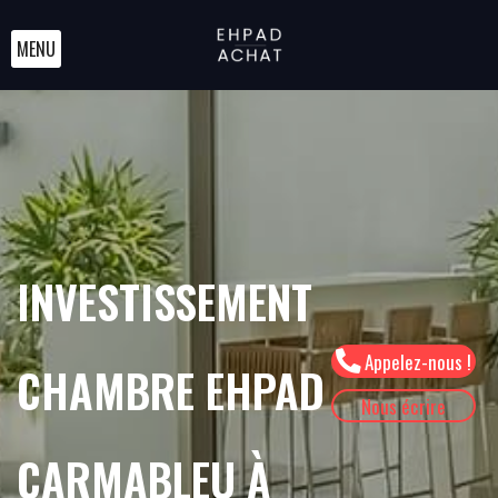
MENU
INVESTISSEMENT
Appelez-nous !
CHAMBRE EHPAD
Nous écrire
CARMABLEU À