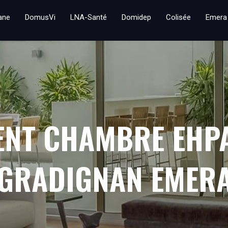
iane
DomusVi
LNA-Santé
Domidep
Colisée
Emera
ENT CHAMBRE EHP
 GRADIGNAN EMER