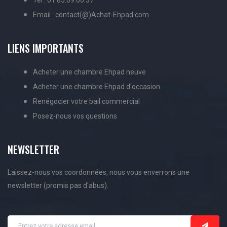
Tel : 01.85.09.00.37
Email : contact(@)Achat-Ehpad.com
LIENS IMPORTANTS
Acheter une chambre Ehpad neuve
Acheter une chambre Ehpad d'occasion
Renégocier votre bail commercial
Posez-nous vos questions
NEWSLETTER
Laissez-nous vos coordonnées, nous vous enverrons une
newsletter (promis pas d'abus).