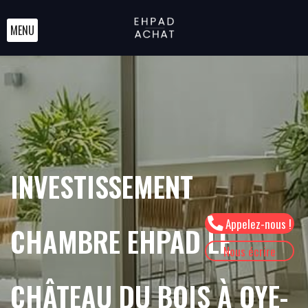
MENU
INVESTISSEMENT
Appelez-nous !
CHAMBRE EHPAD LE
Nous écrire
CHÂTEAU DU BOIS À OYE-