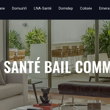
iane
DomusVi
LNA-Santé
Domidep
Colisée
Emera
 SANTÉ BAIL COM