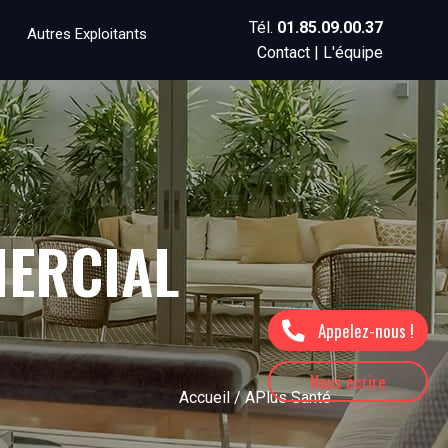
Tél.
01.85.09.00.37
Autres Exploitants
Contact
|
L'équipe
MERCIAL
Appelez-nous !
Nous écrire
Accueil
/ APlus Santé