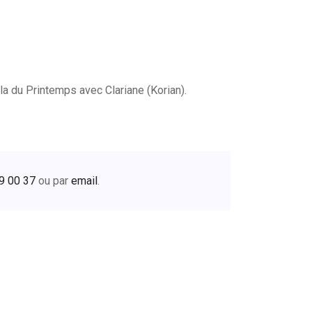
a du Printemps avec Clariane (Korian).
9 00 37
ou par
email
.