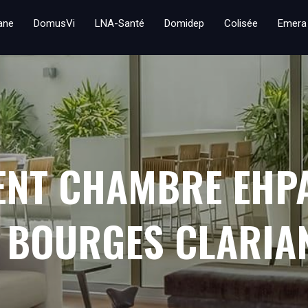
iane
DomusVi
LNA-Santé
Domidep
Colisée
Emera
ENT CHAMBRE EHPA
 BOURGES CLARIAN