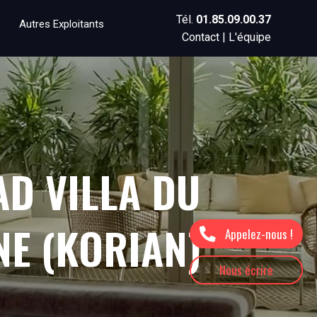
Tél.
01.85.09.00.37
Autres Exploitants
Contact
|
L'équipe
D VILLA DU
E (KORIAN)
Appelez-nous !
Nous écrire