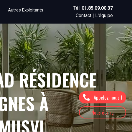
Tél.
01.85.09.00.37
Autres Exploitants
Contact
|
L'équipe
AD RÉSIDENCE
IGNES À
Appelez-nous !
Nous écrire
OMUSVI