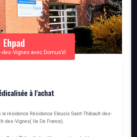
 Ehpad
lt-des-Vignes avec DomusVi
icalisée à l'achat
 la résidence Résidence Eleusis Saint-Thibault-des-
ult-des-Vignes( Ile De France).