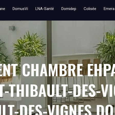
iane
DomusVi
LNA-Santé
Domidep
Colisée
Emera
ENT CHAMBRE EHP
T-THIBAULT-DES-V
ULT-DES-VIGNES D