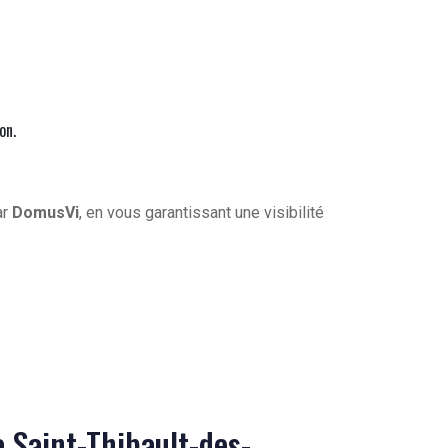
on.
ar
DomusVi
, en vous garantissant une visibilité
à Saint-Thibault-des-