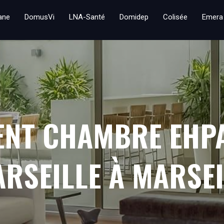
iane
DomusVi
LNA-Santé
Domidep
Colisée
Emera
ENT CHAMBRE EHP
ARSEILLE À MARSE