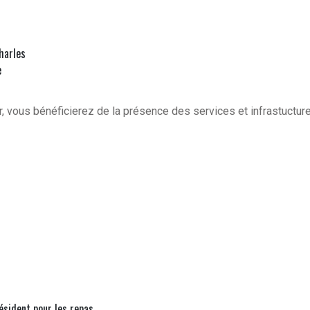
harles
e
, vous bénéficierez de la présence des services et infrastuctur
résident pour les repas