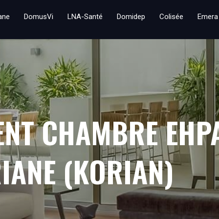
iane
DomusVi
LNA-Santé
Domidep
Colisée
Emera
ENT CHAMBRE EH
IANE (KORIAN)