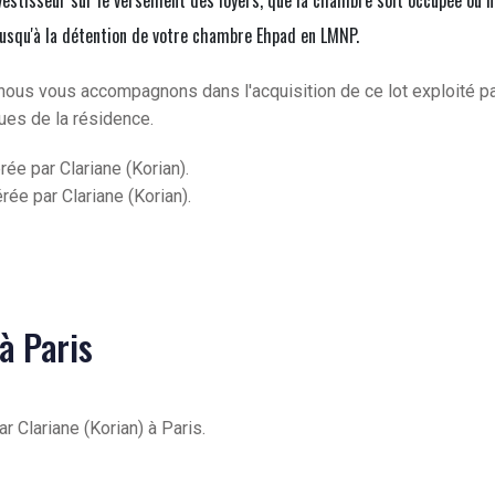
vestisseur sur le versement des loyers, que la chambre soit occupée ou n
jusqu'à la détention de votre chambre Ehpad en LMNP.
nous vous accompagnons dans l'acquisition de ce lot exploité p
ques de la résidence.
e par Clariane (Korian).
e par Clariane (Korian).
à Paris
 Clariane (Korian) à Paris.