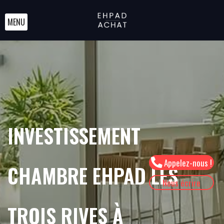
MENU
INVESTISSEMENT
Appelez-nous !
CHAMBRE EHPAD LES
Nous écrire
TROIS RIVES À