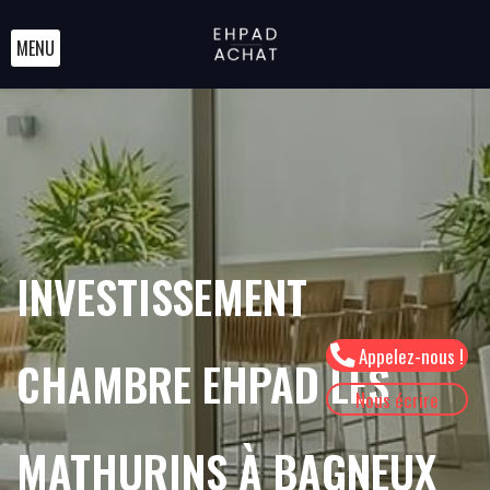
MENU
INVESTISSEMENT
Appelez-nous !
CHAMBRE EHPAD LES
Nous écrire
MATHURINS À BAGNEUX