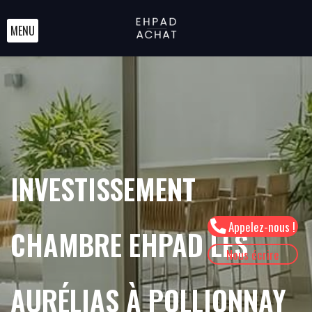
MENU
INVESTISSEMENT
Appelez-nous !
CHAMBRE EHPAD LES
Nous écrire
AURÉLIAS À POLLIONNAY