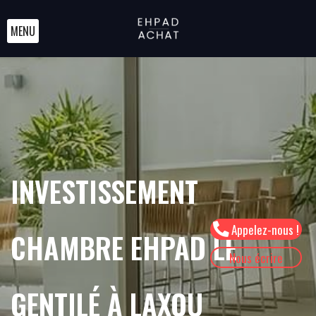
MENU
INVESTISSEMENT
Appelez-nous !
CHAMBRE EHPAD LE
Nous écrire
GENTILÉ À LAXOU