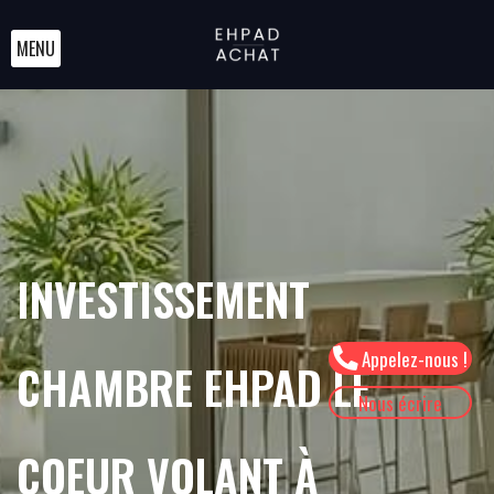
MENU
INVESTISSEMENT
Appelez-nous !
CHAMBRE EHPAD LE
Nous écrire
COEUR VOLANT À