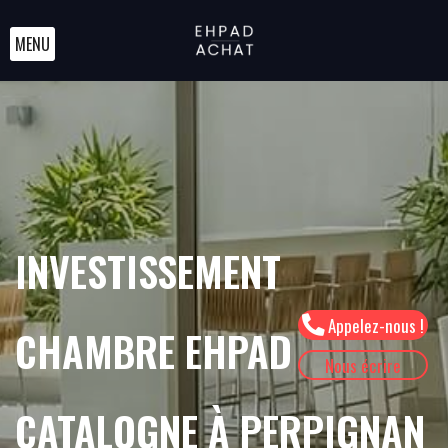
MENU
INVESTISSEMENT
Appelez-nous !
CHAMBRE EHPAD
Nous écrire
CATALOGNE À PERPIGNAN