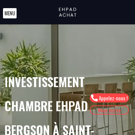
MENU
INVESTISSEMENT
Appelez-nous !
CHAMBRE EHPAD
Nous écrire
BERGSON À SAINT-