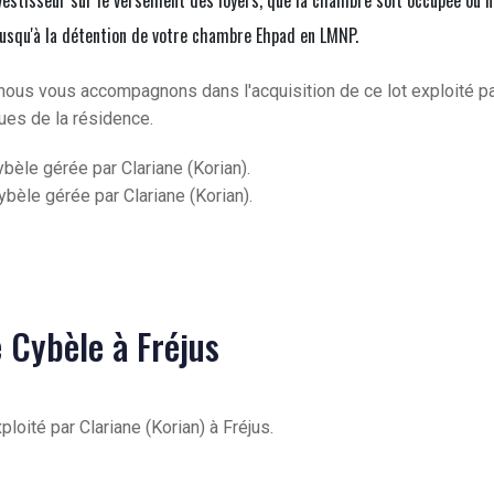
vestisseur sur le versement des loyers, que la chambre soit occupée ou n
jusqu'à la détention de votre chambre Ehpad en LMNP.
nous vous accompagnons dans l'acquisition de ce lot exploité p
ques de la résidence.
bèle gérée par Clariane (Korian).
bèle gérée par Clariane (Korian).
e Cybèle à Fréjus
loité par Clariane (Korian) à Fréjus.