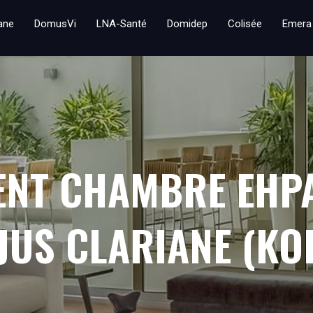
iane
DomusVi
LNA-Santé
Domidep
Colisée
Emera
ENT CHAMBRE EHP
JUS CLARIANE (KO