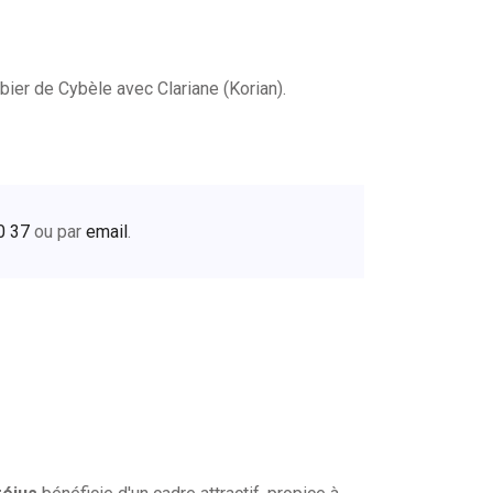
ier de Cybèle avec Clariane (Korian).
0 37
ou par
email
.