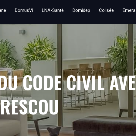
iane
DomusVi
LNA-Santé
Domidep
Colisée
Emera
DU CODE CIVIL AVE
BRESCOU