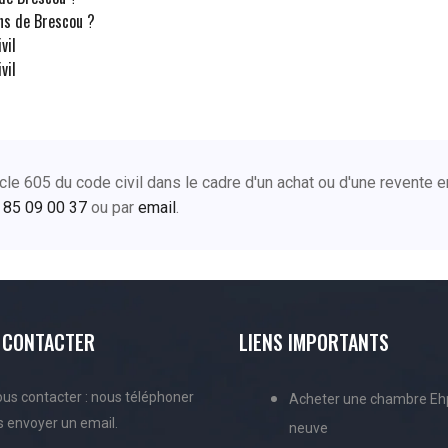
ns de Brescou ?
vil
vil
rticle 605 du code civil dans le cadre d'un achat ou d'une revent
 85 09 00 37
ou par
email
.
 CONTACTER
LIENS IMPORTANTS
us contacter : nous téléphoner
Acheter une chambre E
 envoyer un email.
neuve