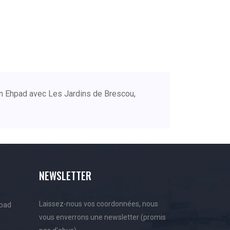
e en Ehpad avec Les Jardins de Brescou,
NEWSLETTER
Laissez-nous vos coordonnées, nous
hpad
vous enverrons une newsletter (promis