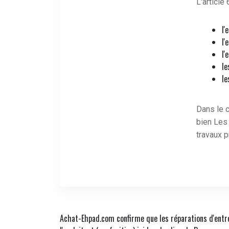
L'article 
l'
l'
l'
le
le
Dans le c
bien Les
travaux p
Achat-Ehpad.com confirme que les réparations d'entret